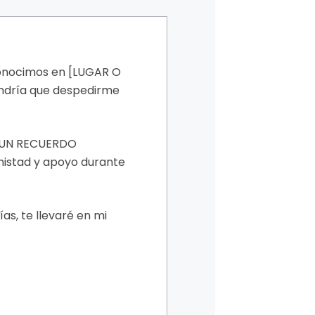
conocimos en [LUGAR O
endría que despedirme
R UN RECUERDO
mistad y apoyo durante
s, te llevaré en mi